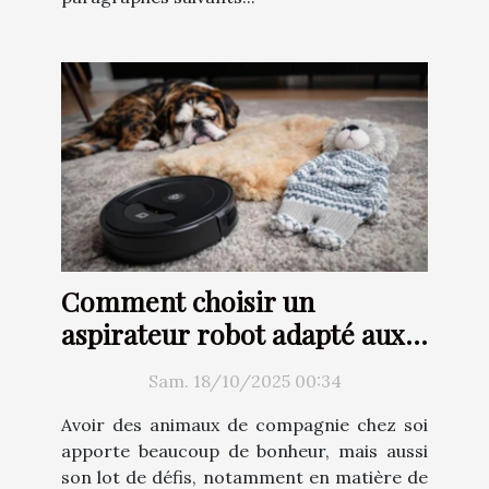
Comment choisir un
aspirateur robot adapté aux
besoins d'un foyer avec
Sam. 18/10/2025 00:34
animaux ?
Avoir des animaux de compagnie chez soi
apporte beaucoup de bonheur, mais aussi
son lot de défis, notamment en matière de