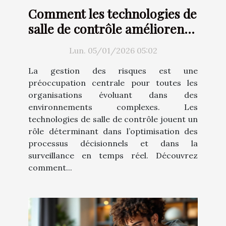
Comment les technologies de
salle de contrôle améliorent
la gestion des risques ?
Lun. 05/01/2026 05:02
La gestion des risques est une
préoccupation centrale pour toutes les
organisations évoluant dans des
environnements complexes. Les
technologies de salle de contrôle jouent un
rôle déterminant dans l’optimisation des
processus décisionnels et dans la
surveillance en temps réel. Découvrez
comment...