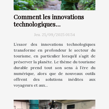
Comment les innovations
technologiques
transforment-elles le
Jeu. 25/09/2025 01:54
tourisme durable ?
L’essor des innovations technologiques
transforme en profondeur le secteur du
tourisme, en particulier lorsqu’il s’agit de
préserver la planète. Le thème du tourisme
durable prend tout son sens à l’ère du
numérique, alors que de nouveaux outils
offrent des solutions inédites aux
voyageurs et aux...