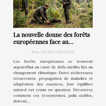
La nouvelle donne des forêts
européennes face au
changement climatique
Dim. 03/05/2026 00:20
Les forêts européennes se trouvent
aujourd’hui au cœur de défis inédits liés au
changement climatique. Entre sécheresses
récurrentes, propagation de maladies et
adaptation des essences, leur équilibre
naturel est remis en question. Découvrez
comment ces écosystèmes, jadis stables,
doivent...