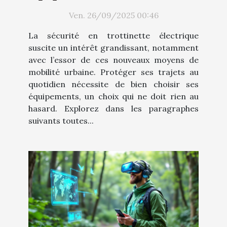
idéaux pour votre trottinette
Ven. 26/09/2025 00:46
électrique ?
La sécurité en trottinette électrique
suscite un intérêt grandissant, notamment
avec l’essor de ces nouveaux moyens de
mobilité urbaine. Protéger ses trajets au
quotidien nécessite de bien choisir ses
équipements, un choix qui ne doit rien au
hasard. Explorez dans les paragraphes
suivants toutes...