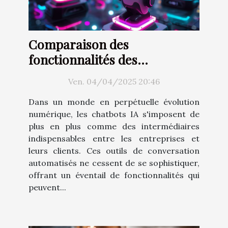
Comparaison des
fonctionnalités des
principaux outils de création
Ven. 04/04/2025 20:46
de chatbots IA
Dans un monde en perpétuelle évolution
numérique, les chatbots IA s'imposent de
plus en plus comme des intermédiaires
indispensables entre les entreprises et
leurs clients. Ces outils de conversation
automatisés ne cessent de se sophistiquer,
offrant un éventail de fonctionnalités qui
peuvent...