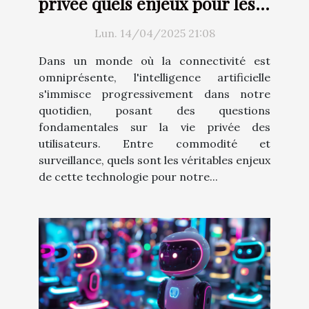
privée quels enjeux pour les
utilisateurs dans un monde
Lun. 14/04/2025 21:08
connecté
Dans un monde où la connectivité est
omniprésente, l'intelligence artificielle
s'immisce progressivement dans notre
quotidien, posant des questions
fondamentales sur la vie privée des
utilisateurs. Entre commodité et
surveillance, quels sont les véritables enjeux
de cette technologie pour notre...