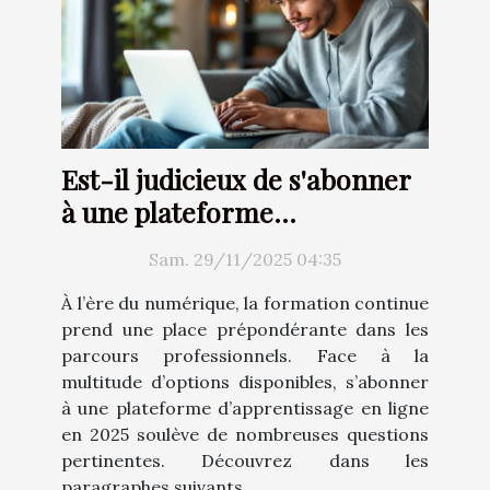
Est-il judicieux de s'abonner
à une plateforme
d'apprentissage en ligne en
Sam. 29/11/2025 04:35
2025 ?
À l’ère du numérique, la formation continue
prend une place prépondérante dans les
parcours professionnels. Face à la
multitude d’options disponibles, s’abonner
à une plateforme d’apprentissage en ligne
en 2025 soulève de nombreuses questions
pertinentes. Découvrez dans les
paragraphes suivants...