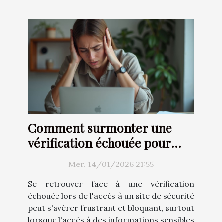
Comment surmonter une
vérification échouée pour
l'accès à un site de sécurité?
Mer. 14/01/2026 21:55
Se retrouver face à une vérification
échouée lors de l'accès à un site de sécurité
peut s'avérer frustrant et bloquant, surtout
lorsque l'accès à des informations sensibles