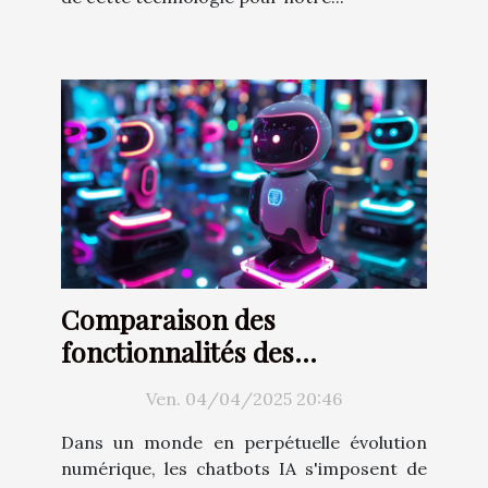
Comparaison des
fonctionnalités des
principaux outils de création
Ven. 04/04/2025 20:46
de chatbots IA
Dans un monde en perpétuelle évolution
numérique, les chatbots IA s'imposent de