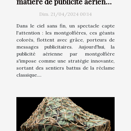
matière de publicité aérienne
avec les montgolfières
Dim. 21/04/2024 00:14
Dans le ciel sans fin, un spectacle capte
l'attention : les montgolfières, ces géants
colorés, flottent avec grâce, porteurs de
messages publicitaires. Aujourd'hui, la
publicité aérienne par montgolfière
s'impose comme une stratégie innovante,
sortant des sentiers battus de la réclame
classique....