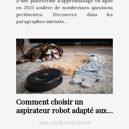
à une plateforme d’apprentissage en ligne
en 2025 soulève de nombreuses questions
pertinentes. Découvrez dans les
paragraphes suivants...
Comment choisir un
aspirateur robot adapté aux
besoins d'un foyer avec
Sam. 18/10/2025 00:34
animaux ?