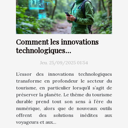
Comment les innovations
technologiques
transforment-elles le
Jeu. 25/09/2025 01:54
tourisme durable ?
L’essor des innovations technologiques
transforme en profondeur le secteur du
tourisme, en particulier lorsqu’il s’agit de
préserver la planète. Le thème du tourisme
durable prend tout son sens à l’ère du
numérique, alors que de nouveaux outils
offrent des solutions inédites aux
voyageurs et aux...