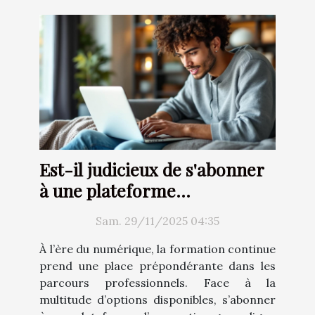
Est-il judicieux de s'abonner
à une plateforme
d'apprentissage en ligne en
Sam. 29/11/2025 04:35
2025 ?
À l’ère du numérique, la formation continue
prend une place prépondérante dans les
parcours professionnels. Face à la
multitude d’options disponibles, s’abonner