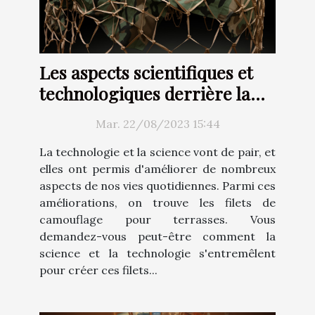
Les aspects scientifiques et
technologiques derrière la
fabrication des filets de
Mar. 22/08/2023 15:44
camouflage pour terrasses
La technologie et la science vont de pair, et
elles ont permis d'améliorer de nombreux
aspects de nos vies quotidiennes. Parmi ces
améliorations, on trouve les filets de
camouflage pour terrasses. Vous
demandez-vous peut-être comment la
science et la technologie s'entremêlent
pour créer ces filets...