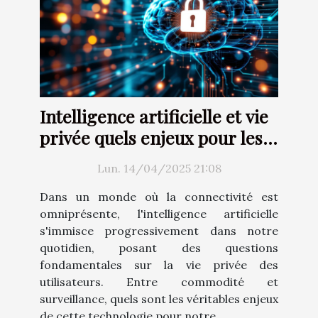
Intelligence artificielle et vie
privée quels enjeux pour les
utilisateurs dans un monde
Lun. 14/04/2025 21:08
connecté
Dans un monde où la connectivité est
omniprésente, l'intelligence artificielle
s'immisce progressivement dans notre
quotidien, posant des questions
fondamentales sur la vie privée des
utilisateurs. Entre commodité et
surveillance, quels sont les véritables enjeux
de cette technologie pour notre...