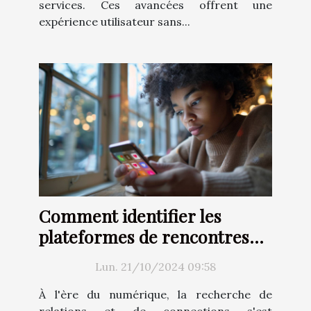
services. Ces avancées offrent une
expérience utilisateur sans...
Comment identifier les
plateformes de rencontres
adaptées à vos besoins
Lun. 21/10/2024 09:58
À l'ère du numérique, la recherche de
relations et de connections s'est