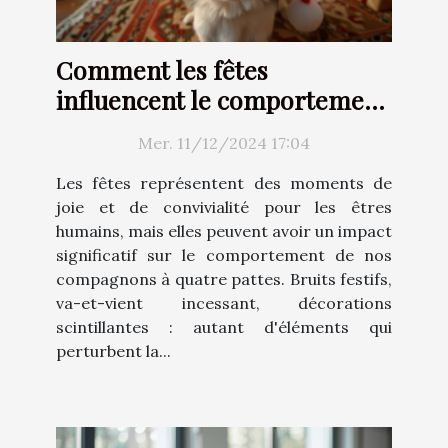
Comment les fêtes
influencent le comportement
des animaux domestiques
Mer. 11/12/2024 17:04
Les fêtes représentent des moments de
joie et de convivialité pour les êtres
humains, mais elles peuvent avoir un impact
significatif sur le comportement de nos
compagnons à quatre pattes. Bruits festifs,
va-et-vient incessant, décorations
scintillantes : autant d'éléments qui
perturbent la...