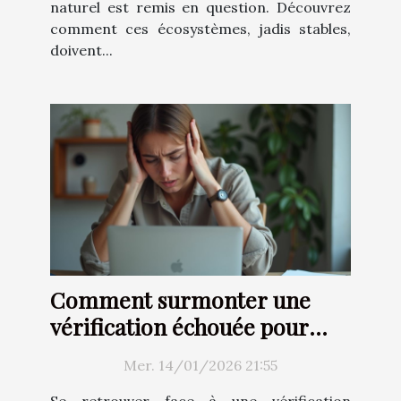
naturel est remis en question. Découvrez
comment ces écosystèmes, jadis stables,
doivent...
Comment surmonter une
vérification échouée pour
l'accès à un site de sécurité?
Mer. 14/01/2026 21:55