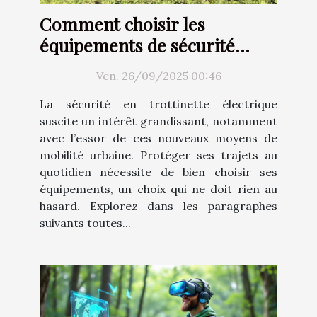
Comment choisir les
équipements de sécurité
idéaux pour votre trottinette
Ven. 26/09/2025 00:46
électrique ?
La sécurité en trottinette électrique
suscite un intérêt grandissant, notamment
avec l’essor de ces nouveaux moyens de
mobilité urbaine. Protéger ses trajets au
quotidien nécessite de bien choisir ses
équipements, un choix qui ne doit rien au
hasard. Explorez dans les paragraphes
suivants toutes...