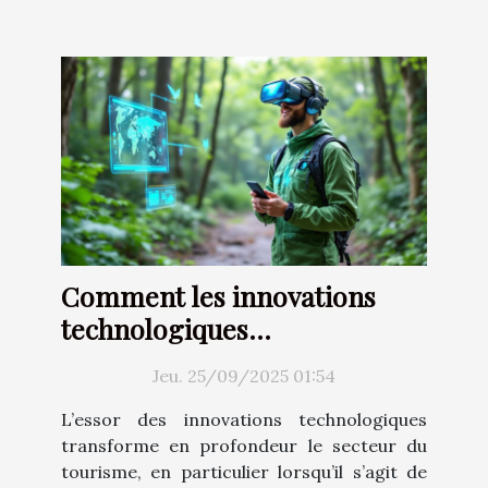
Comment les innovations
technologiques
transforment-elles le
Jeu. 25/09/2025 01:54
tourisme durable ?
L’essor des innovations technologiques
transforme en profondeur le secteur du
tourisme, en particulier lorsqu’il s’agit de