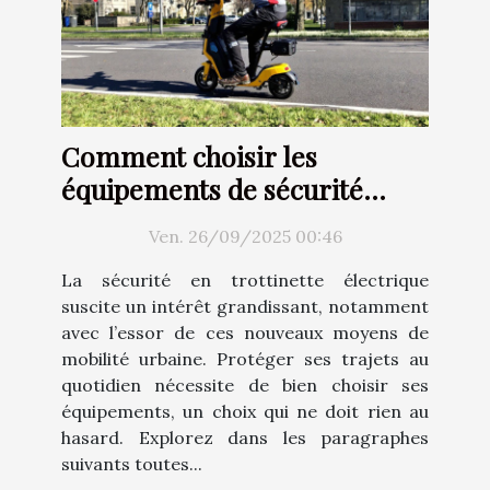
Comment choisir les
équipements de sécurité
idéaux pour votre trottinette
Ven. 26/09/2025 00:46
électrique ?
La sécurité en trottinette électrique
suscite un intérêt grandissant, notamment
avec l’essor de ces nouveaux moyens de
mobilité urbaine. Protéger ses trajets au
quotidien nécessite de bien choisir ses
équipements, un choix qui ne doit rien au
hasard. Explorez dans les paragraphes
suivants toutes...