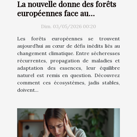
La nouvelle donne des forêts
européennes face au
changement climatique
Dim. 03/05/2026 00:20
Les forêts européennes se trouvent
aujourd’hui au cœur de défis inédits liés au
changement climatique. Entre sécheresses
récurrentes, propagation de maladies et
adaptation des essences, leur équilibre
naturel est remis en question. Découvrez
comment ces écosystèmes, jadis stables,
doivent...