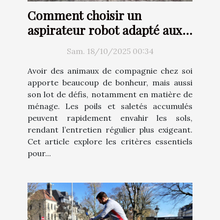
Comment choisir un
aspirateur robot adapté aux
besoins d'un foyer avec
Sam. 18/10/2025 00:34
animaux ?
Avoir des animaux de compagnie chez soi
apporte beaucoup de bonheur, mais aussi
son lot de défis, notamment en matière de
ménage. Les poils et saletés accumulés
peuvent rapidement envahir les sols,
rendant l’entretien régulier plus exigeant.
Cet article explore les critères essentiels
pour...