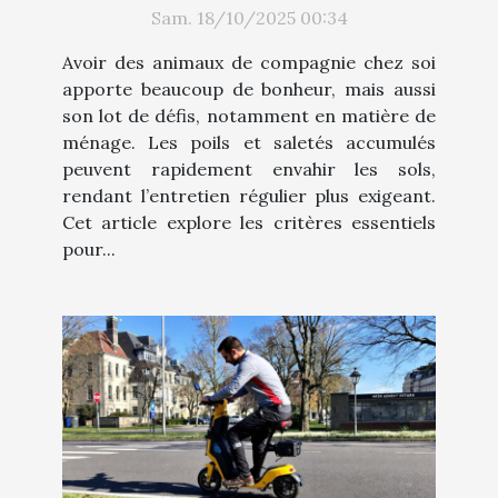
besoins d'un foyer avec
Sam. 18/10/2025 00:34
animaux ?
Avoir des animaux de compagnie chez soi
apporte beaucoup de bonheur, mais aussi
son lot de défis, notamment en matière de
ménage. Les poils et saletés accumulés
peuvent rapidement envahir les sols,
rendant l’entretien régulier plus exigeant.
Cet article explore les critères essentiels
pour...