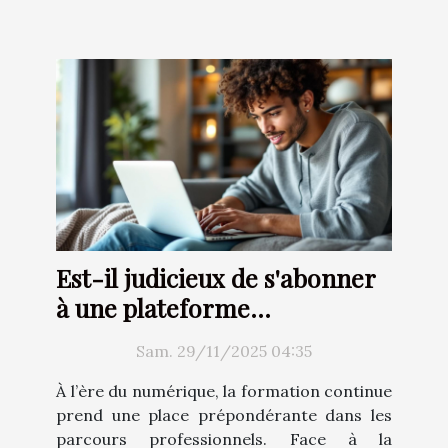
Est-il judicieux de s'abonner
à une plateforme
d'apprentissage en ligne en
Sam. 29/11/2025 04:35
2025 ?
À l’ère du numérique, la formation continue
prend une place prépondérante dans les
parcours professionnels. Face à la