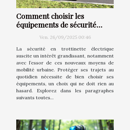
Comment choisir les
équipements de sécurité
idéaux pour votre trottinette
Ven. 26/09/2025 00:46
électrique ?
La sécurité en trottinette électrique
suscite un intérêt grandissant, notamment
avec l’essor de ces nouveaux moyens de
mobilité urbaine. Protéger ses trajets au
quotidien nécessite de bien choisir ses
équipements, un choix qui ne doit rien au
hasard. Explorez dans les paragraphes
suivants toutes...