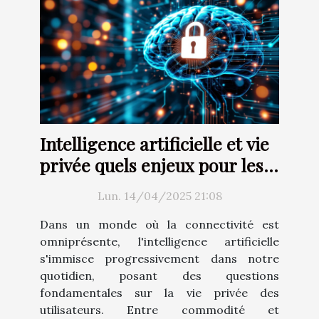
Intelligence artificielle et vie
privée quels enjeux pour les
utilisateurs dans un monde
Lun. 14/04/2025 21:08
connecté
Dans un monde où la connectivité est
omniprésente, l'intelligence artificielle
s'immisce progressivement dans notre
quotidien, posant des questions
fondamentales sur la vie privée des
utilisateurs. Entre commodité et