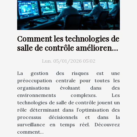
Comment les technologies de
salle de contrôle améliorent
la gestion des risques ?
Lun. 05/01/2026 05:02
La gestion des risques est une
préoccupation centrale pour toutes les
organisations évoluant dans des
environnements complexes. Les
technologies de salle de contrôle jouent un
rôle déterminant dans l’optimisation des
processus décisionnels et dans la
surveillance en temps réel. Découvrez
comment...