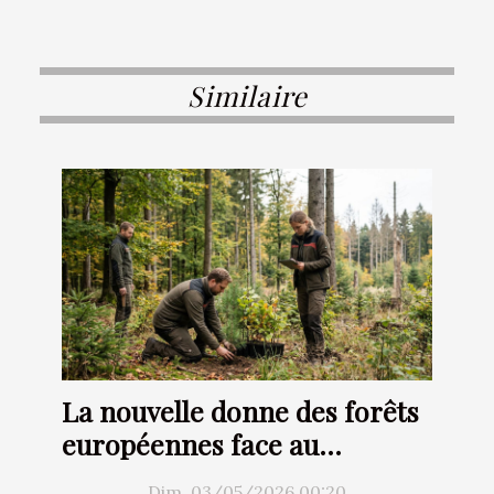
Similaire
La nouvelle donne des forêts
européennes face au
changement climatique
Dim. 03/05/2026 00:20