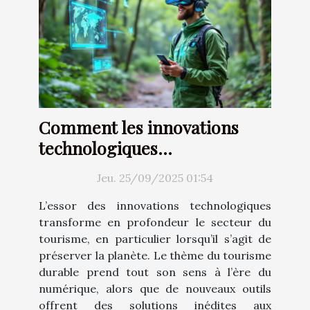
Comment les innovations
technologiques
transforment-elles le
Jeu. 25/09/2025 01:54
tourisme durable ?
L’essor des innovations technologiques
transforme en profondeur le secteur du
tourisme, en particulier lorsqu’il s’agit de
préserver la planète. Le thème du tourisme
durable prend tout son sens à l’ère du
numérique, alors que de nouveaux outils
offrent des solutions inédites aux