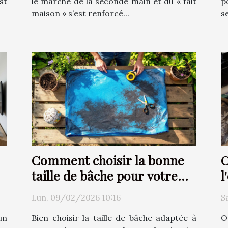
st
le marché de la seconde main et du « fait
p
maison » s’est renforcé...
s
Comment choisir la bonne
C
taille de bâche pour votre
l
projet ?
T
Lun. 09/02/2026 10:16
S
un
Bien choisir la taille de bâche adaptée à
O