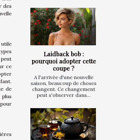
r des
velle
utile
types
Laidback bob :
 peut
pourquoi adopter cette
ur ce
coupe ?
opter
A l'arrivée d'une nouvelle
fant.
saison, beaucoup de choses
xe de
changent. Ce changement
peut s'observer dans...
 plus
 pour
ières