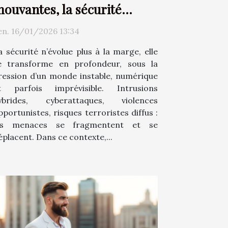
ouvantes, la sécurité
hange d’époque
en. 16/01/2026 13:34
a sécurité n’évolue plus à la marge, elle
e transforme en profondeur, sous la
ression d’un monde instable, numérique
t parfois imprévisible. Intrusions
ybrides, cyberattaques, violences
pportunistes, risques terroristes diffus :
es menaces se fragmentent et se
éplacent. Dans ce contexte,...