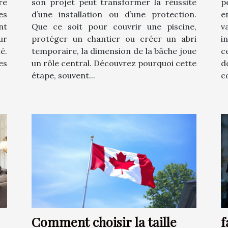
re
son projet peut transformer la réussite
p
es
d’une installation ou d’une protection.
e
nt
Que ce soit pour couvrir une piscine,
v
ur
protéger un chantier ou créer un abri
i
é.
temporaire, la dimension de la bâche joue
c
es
un rôle central. Découvrez pourquoi cette
d
étape, souvent...
c
Comment choisir la taille
f