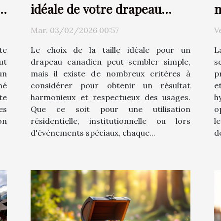
le
idéale de votre drapeau
m
canadien ?
c
Mar. 03/02/2026 00:57
V
te
Le choix de la taille idéale pour un
L
ut
drapeau canadien peut sembler simple,
s
un
mais il existe de nombreux critères à
p
né
considérer pour obtenir un résultat
e
te
harmonieux et respectueux des usages.
h
es
Que ce soit pour une utilisation
o
on
résidentielle, institutionnelle ou lors
l
d'événements spéciaux, chaque...
d