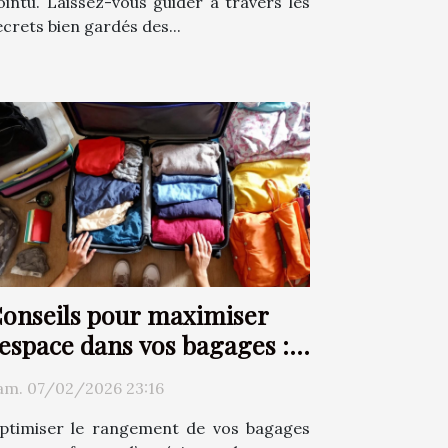
ointu. Laissez-vous guider à travers les
ecrets bien gardés des...
onseils pour maximiser
'espace dans vos bagages :
echniques et astuces
am. 07/02/2026 23:16
ptimiser le rangement de vos bagages