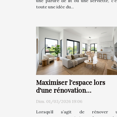
une parure de lit ou une serviette, c’e
toute une idée du...
Maximiser l'espace lors
d'une rénovation
d'appartement ?
Dim. 01/03/2026 19:06
Lorsqu’il s’agit de rénover 