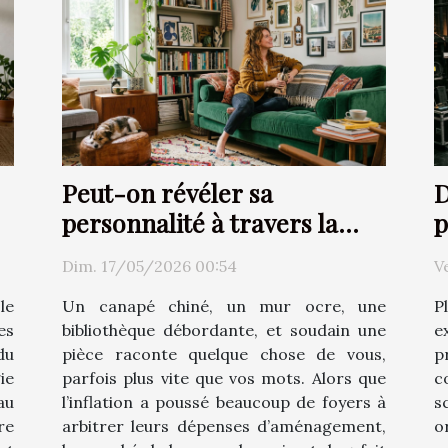
Peut-on révéler sa
D
personnalité à travers la
p
décoration d’intérieur ?
Dim. 17/05/2026 00:54
V
le
Un canapé chiné, un mur ocre, une
P
es
bibliothèque débordante, et soudain une
e
du
pièce raconte quelque chose de vous,
p
ie
parfois plus vite que vos mots. Alors que
c
au
l’inflation a poussé beaucoup de foyers à
s
re
arbitrer leurs dépenses d’aménagement,
o