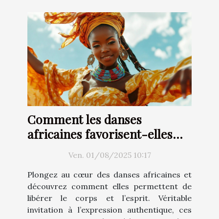
Comment les danses
africaines favorisent-elles
une expression corporelle
Ven. 01/08/2025 10:17
libre ?
Plongez au cœur des danses africaines et
découvrez comment elles permettent de
libérer le corps et l’esprit. Véritable
invitation à l’expression authentique, ces