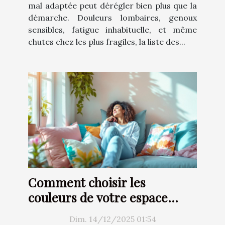
mal adaptée peut dérégler bien plus que la
démarche. Douleurs lombaires, genoux
sensibles, fatigue inhabituelle, et même
chutes chez les plus fragiles, la liste des...
Comment choisir les
couleurs de votre espace
pour améliorer votre bien-
Dim. 14/12/2025 01:54