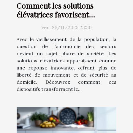
Comment les solutions
élévatrices favorisent
l'autonomie chez les seniors ?
Ven. 28/11/2025 23:30
Avec le vieillissement de la population, la
question de l'autonomie des seniors
devient un sujet phare de société. Les
solutions élévatrices apparaissent comme
une réponse innovante, offrant plus de
liberté de mouvement et de sécurité au
domicile. Découvrez comment ces
dispositifs transforment le...