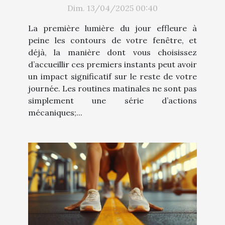
transformer votre quotidien
Dim. 13/04/2025 00:40
La première lumière du jour effleure à
peine les contours de votre fenêtre, et
déjà, la manière dont vous choisissez
d’accueillir ces premiers instants peut avoir
un impact significatif sur le reste de votre
journée. Les routines matinales ne sont pas
simplement une série d’actions
mécaniques;...