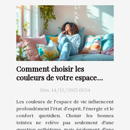
Comment choisir les
couleurs de votre espace
pour améliorer votre bien-
Dim. 14/12/2025 01:54
être ?
Les couleurs de l'espace de vie influencent
profondément l'état d'esprit, l'énergie et le
confort quotidien. Choisir les bonnes
teintes ne relève pas seulement d'une
question esthétique, mais également d'une