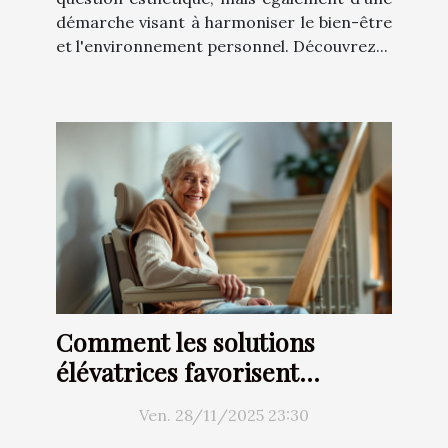
démarche visant à harmoniser le bien-être
et l'environnement personnel. Découvrez...
Comment les solutions
élévatrices favorisent
l'autonomie chez les seniors ?
Ven. 28/11/2025 23:30