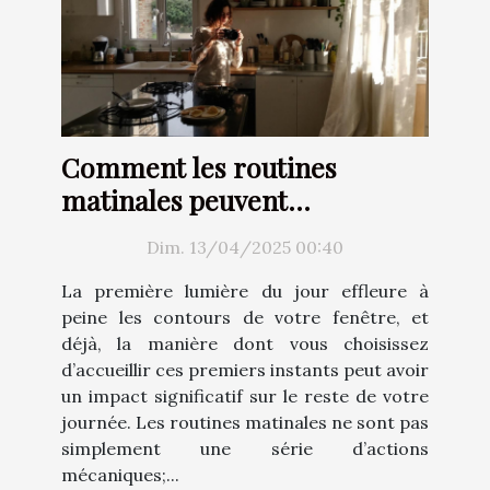
Comment les routines
matinales peuvent
transformer votre quotidien
Dim. 13/04/2025 00:40
La première lumière du jour effleure à
peine les contours de votre fenêtre, et
déjà, la manière dont vous choisissez
d’accueillir ces premiers instants peut avoir
un impact significatif sur le reste de votre
journée. Les routines matinales ne sont pas
simplement une série d’actions
mécaniques;...