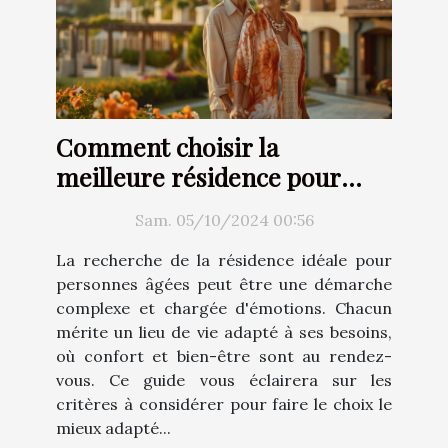
Comment choisir la
meilleure résidence pour
personnes âgées en fonction
Sam. 05/10/2024 00:56
de ses besoins ?
La recherche de la résidence idéale pour
personnes âgées peut être une démarche
complexe et chargée d'émotions. Chacun
mérite un lieu de vie adapté à ses besoins,
où confort et bien-être sont au rendez-
vous. Ce guide vous éclairera sur les
critères à considérer pour faire le choix le
mieux adapté...