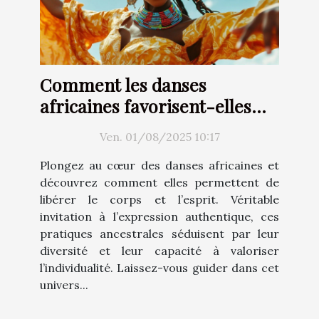
Comment les danses
africaines favorisent-elles
une expression corporelle
Ven. 01/08/2025 10:17
libre ?
Plongez au cœur des danses africaines et
découvrez comment elles permettent de
libérer le corps et l’esprit. Véritable
invitation à l’expression authentique, ces
pratiques ancestrales séduisent par leur
diversité et leur capacité à valoriser
l’individualité. Laissez-vous guider dans cet
univers...