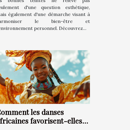
es bonnes teintes ne relève pas
eulement d'une question esthétique,
ais également d'une démarche visant à
armoniser le bien-être et
'environnement personnel. Découvrez...
omment les danses
fricaines favorisent-elles
ne expression corporelle