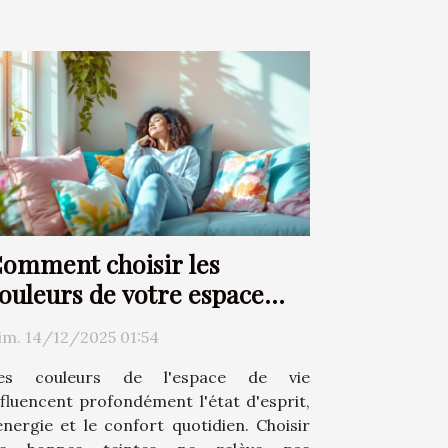
omment choisir les
ouleurs de votre espace
our améliorer votre bien-
im. 14/12/2025 01:54
tre ?
es couleurs de l'espace de vie
nfluencent profondément l'état d'esprit,
'énergie et le confort quotidien. Choisir