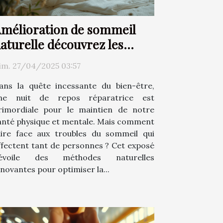
mélioration de sommeil
aturelle découvrez les
echniques inédites
im. 27/04/2025 03:57
'optimisation du repos
ans la quête incessante du bien-être,
ne nuit de repos réparatrice est
rimordiale pour le maintien de notre
anté physique et mentale. Mais comment
aire face aux troubles du sommeil qui
ffectent tant de personnes ? Cet exposé
évoile des méthodes naturelles
nnovantes pour optimiser la...