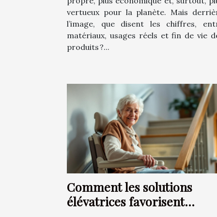
propre, plus économique et, surtout, pl
vertueux pour la planète. Mais derriè
l’image, que disent les chiffres, ent
matériaux, usages réels et fin de vie d
produits ?...
Comment les solutions
élévatrices favorisent
l'autonomie chez les senior