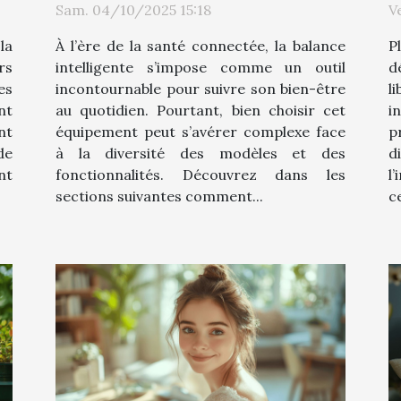
Sam. 04/10/2025 15:18
V
l
la
À l’ère de la santé connectée, la balance
P
rs
intelligente s’impose comme un outil
d
es
incontournable pour suivre son bien-être
l
nt
au quotidien. Pourtant, bien choisir cet
i
nt
équipement peut s’avérer complexe face
p
de
à la diversité des modèles et des
d
nt
fonctionnalités. Découvrez dans les
l
sections suivantes comment...
ce