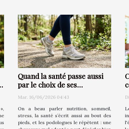
Quand la santé passe aussi
C
par le choix de ses
c
chaussures
p
Mar. 16/06/2026 04:43
D
ê
»,
On a beau parler nutrition, sommeil,
L
ne
stress, la santé s’écrit aussi au bout des
i
us
pieds, et les podologues le répètent : une
l