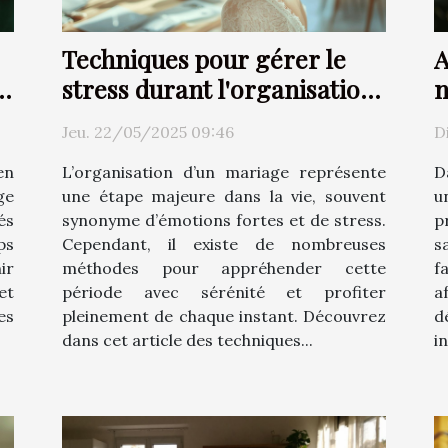
Techniques pour gérer le
A
stress durant l'organisation
n
de son mariage
t
Jeu. 22/05/2025 09:46
D
d
en
L’organisation d’un mariage représente
D
ge
une étape majeure dans la vie, souvent
u
és
synonyme d’émotions fortes et de stress.
p
ps
Cependant, il existe de nombreuses
s
ir
méthodes pour appréhender cette
f
et
période avec sérénité et profiter
a
es
pleinement de chaque instant. Découvrez
d
dans cet article des techniques...
i