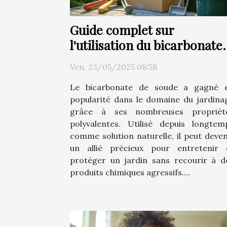
Guide complet sur
l'utilisation du bicarbonate
de soude au jardin
Ven. 23/05/2025 08:58
Le bicarbonate de soude a gagné 
popularité dans le domaine du jardina
grâce à ses nombreuses propriét
polyvalentes. Utilisé depuis longtem
comme solution naturelle, il peut deven
un allié précieux pour entretenir 
protéger un jardin sans recourir à d
produits chimiques agressifs....