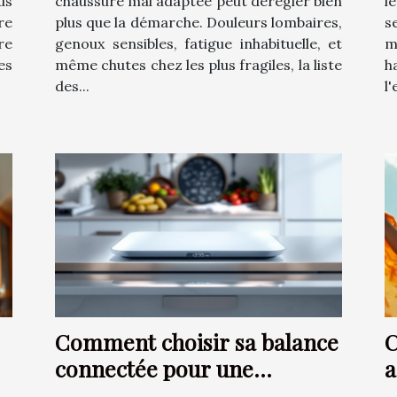
us
chaussure mal adaptée peut dérégler bien
l
re
plus que la démarche. Douleurs lombaires,
s
re
genoux sensibles, fatigue inhabituelle, et
m
es
même chutes chez les plus fragiles, la liste
h
des...
l
Comment choisir sa balance
C
connectée pour une
a
s
précision optimale ?
u