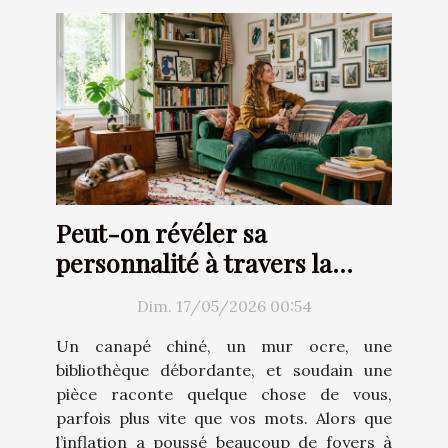
Peut-on révéler sa
personnalité à travers la
décoration d’intérieur ?
Dim. 17/05/2026 00:54
Un canapé chiné, un mur ocre, une
bibliothèque débordante, et soudain une
pièce raconte quelque chose de vous,
parfois plus vite que vos mots. Alors que
l’inflation a poussé beaucoup de foyers à