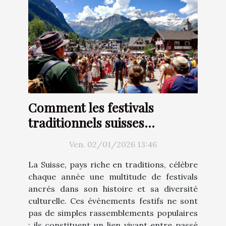
Comment les festivals
traditionnels suisses
renforcent-ils l'identité
Ven. 02/01/2026 13:46
culturelle ?
La Suisse, pays riche en traditions, célèbre
chaque année une multitude de festivals
ancrés dans son histoire et sa diversité
culturelle. Ces événements festifs ne sont
pas de simples rassemblements populaires
: ils constituent un lien vivant entre passé