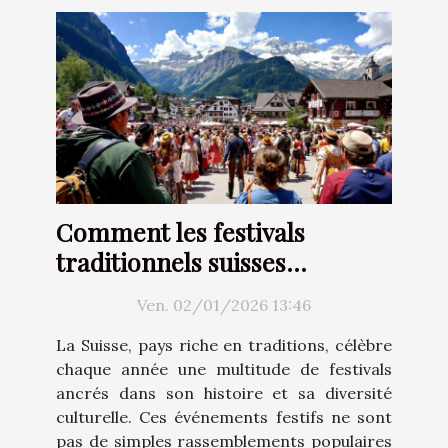
Comment les festivals
traditionnels suisses
renforcent-ils l'identité
Ven. 02/01/2026 13:46
culturelle ?
La Suisse, pays riche en traditions, célèbre
chaque année une multitude de festivals
ancrés dans son histoire et sa diversité
culturelle. Ces événements festifs ne sont
pas de simples rassemblements populaires