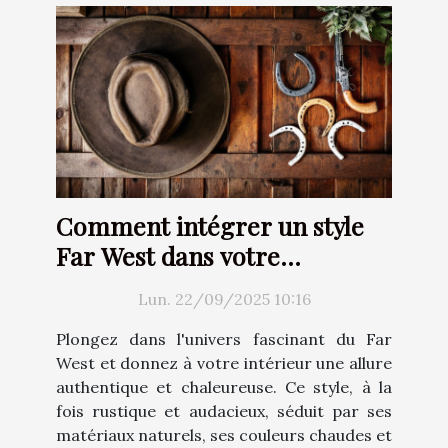
Comment intégrer un style
Far West dans votre
décoration intérieure ?
Lun. 22/09/2025 10:16
Plongez dans l'univers fascinant du Far
West et donnez à votre intérieur une allure
authentique et chaleureuse. Ce style, à la
fois rustique et audacieux, séduit par ses
matériaux naturels, ses couleurs chaudes et