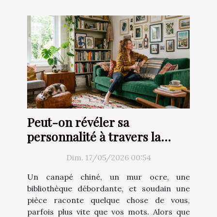
Peut-on révéler sa
personnalité à travers la
décoration d’intérieur ?
Dim. 17/05/2026 00:54
Un canapé chiné, un mur ocre, une
bibliothèque débordante, et soudain une
pièce raconte quelque chose de vous,
parfois plus vite que vos mots. Alors que