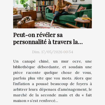
Peut-on révéler sa
personnalité à travers la
décoration d’intérieur ?
Dim. 17/05/2026 00:54
Un canapé chiné, un mur ocre, une
bibliothèque débordante, et soudain une
pièce raconte quelque chose de vous,
parfois plus vite que vos mots. Alors que
l’inflation a poussé beaucoup de foyers à
arbitrer leurs dépenses d’aménagement, le
marché de la seconde main et du « fait
maison » s’est renforcé...