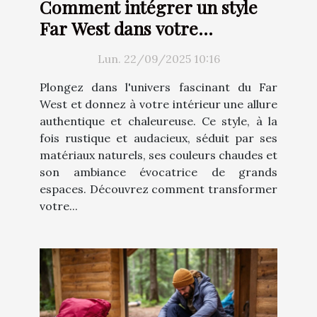
Comment intégrer un style
Far West dans votre
décoration intérieure ?
Lun. 22/09/2025 10:16
Plongez dans l'univers fascinant du Far
West et donnez à votre intérieur une allure
authentique et chaleureuse. Ce style, à la
fois rustique et audacieux, séduit par ses
matériaux naturels, ses couleurs chaudes et
son ambiance évocatrice de grands
espaces. Découvrez comment transformer
votre...