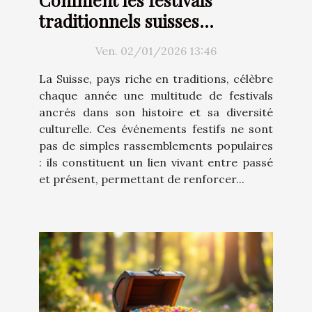
traditionnels suisses
renforcent-ils l'identité
Ven. 02/01/2026 13:46
culturelle ?
La Suisse, pays riche en traditions, célèbre
chaque année une multitude de festivals
ancrés dans son histoire et sa diversité
culturelle. Ces événements festifs ne sont
pas de simples rassemblements populaires
: ils constituent un lien vivant entre passé
et présent, permettant de renforcer...