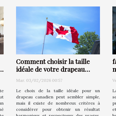
Comment choisir la taille
f
le
idéale de votre drapeau
m
canadien ?
c
Mar. 03/02/2026 00:57
V
te
Le choix de la taille idéale pour un
L
ut
drapeau canadien peut sembler simple,
s
un
mais il existe de nombreux critères à
p
né
considérer pour obtenir un résultat
e
te
harmonieux et respectueux des usages.
h