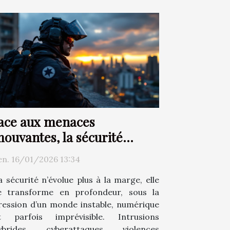
ace aux menaces
ouvantes, la sécurité
hange d’époque
en. 16/01/2026 13:34
a sécurité n’évolue plus à la marge, elle
e transforme en profondeur, sous la
ression d’un monde instable, numérique
t parfois imprévisible. Intrusions
ybrides, cyberattaques, violences