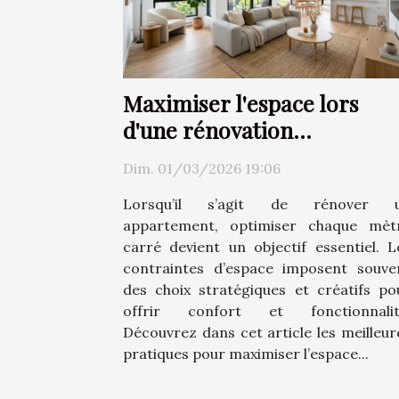
Maximiser l'espace lors
d'une rénovation
d'appartement ?
Dim. 01/03/2026 19:06
Lorsqu’il s’agit de rénover 
appartement, optimiser chaque mèt
carré devient un objectif essentiel. L
contraintes d’espace imposent souve
des choix stratégiques et créatifs po
offrir confort et fonctionnalit
Découvrez dans cet article les meilleur
pratiques pour maximiser l’espace...