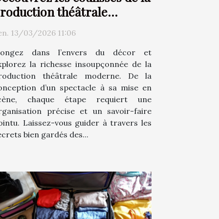
roduction théâtrale
moderne
en. 13/03/2026 11:06
longez dans l’envers du décor et
xplorez la richesse insoupçonnée de la
roduction théâtrale moderne. De la
onception d’un spectacle à sa mise en
cène, chaque étape requiert une
rganisation précise et un savoir-faire
ointu. Laissez-vous guider à travers les
ecrets bien gardés des...