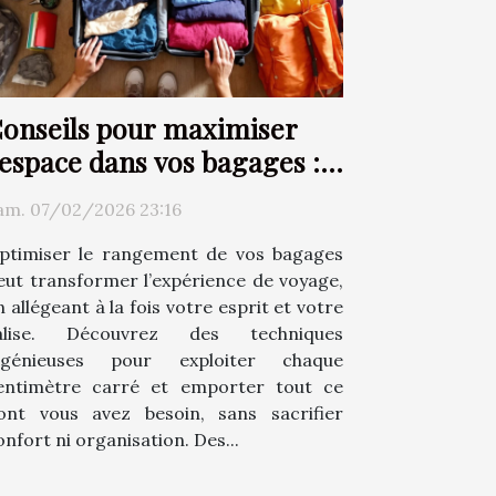
onseils pour maximiser
'espace dans vos bagages :
echniques et astuces
am. 07/02/2026 23:16
ptimiser le rangement de vos bagages
eut transformer l’expérience de voyage,
n allégeant à la fois votre esprit et votre
alise. Découvrez des techniques
ngénieuses pour exploiter chaque
entimètre carré et emporter tout ce
ont vous avez besoin, sans sacrifier
onfort ni organisation. Des...