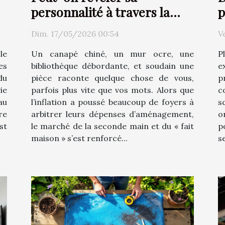
personnalité à travers la
p
décoration d’intérieur ?
Dim. 17/05/2026 00:54
V
le
Un canapé chiné, un mur ocre, une
P
es
bibliothèque débordante, et soudain une
e
du
pièce raconte quelque chose de vous,
p
ie
parfois plus vite que vos mots. Alors que
c
au
l’inflation a poussé beaucoup de foyers à
s
re
arbitrer leurs dépenses d’aménagement,
o
st
le marché de la seconde main et du « fait
p
maison » s’est renforcé...
s