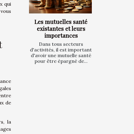
x qui
 vous
Les mutuelles santé
existantes et leurs
importances
t
Dans tous secteurs
d'activités, il est important
d'avoir une mutuelle santé
pour être épargné de...
rance
gales
entre
ux de
s, la
mages