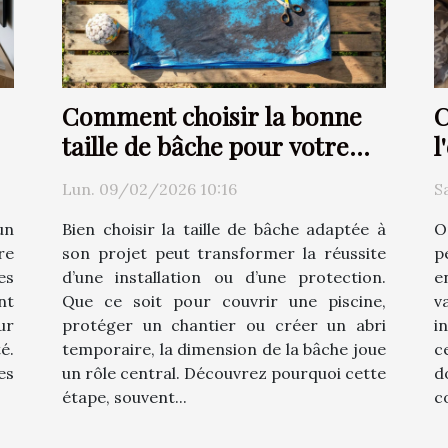
Comment choisir la bonne
C
taille de bâche pour votre
l
projet ?
T
Lun. 09/02/2026 10:16
S
un
Bien choisir la taille de bâche adaptée à
O
re
son projet peut transformer la réussite
p
es
d’une installation ou d’une protection.
e
nt
Que ce soit pour couvrir une piscine,
v
ur
protéger un chantier ou créer un abri
i
é.
temporaire, la dimension de la bâche joue
c
es
un rôle central. Découvrez pourquoi cette
d
étape, souvent...
c