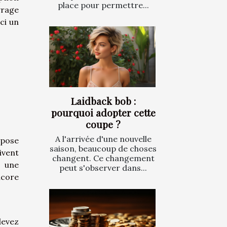
place pour permettre...
vrage
ci un
Laidback bob :
pourquoi adopter cette
coupe ?
A l'arrivée d'une nouvelle
spose
saison, beaucoup de choses
ivent
changent. Ce changement
r une
peut s'observer dans...
ncore
devez