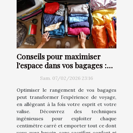
Conseils pour maximiser
l'espace dans vos bagages :
Techniques et astuces
Sam. 07/02/2026 23:16
Optimiser le rangement de vos bagages
peut transformer l’expérience de voyage,
en allégeant à la fois votre esprit et votre
valise. Découvrez des techniques
ingénieuses pour exploiter chaque
centimètre carré et emporter tout ce dont
vous avez besoin, sans sacrifier confort ni