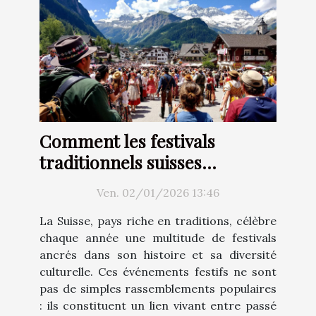
Comment les festivals
traditionnels suisses
renforcent-ils l'identité
Ven. 02/01/2026 13:46
culturelle ?
La Suisse, pays riche en traditions, célèbre
chaque année une multitude de festivals
ancrés dans son histoire et sa diversité
culturelle. Ces événements festifs ne sont
pas de simples rassemblements populaires
: ils constituent un lien vivant entre passé