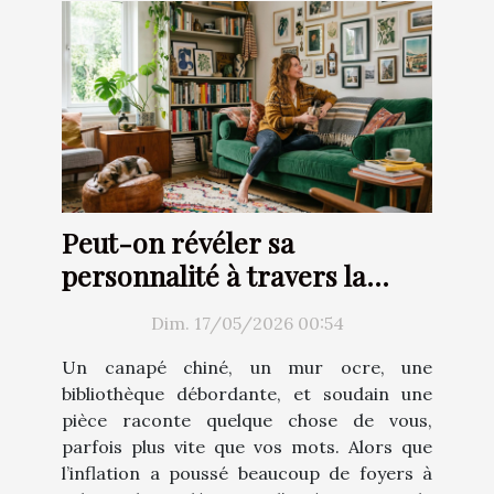
Peut-on révéler sa
personnalité à travers la
décoration d’intérieur ?
Dim. 17/05/2026 00:54
Un canapé chiné, un mur ocre, une
bibliothèque débordante, et soudain une
pièce raconte quelque chose de vous,
parfois plus vite que vos mots. Alors que
l’inflation a poussé beaucoup de foyers à