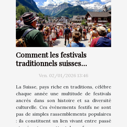
Comment les festivals
traditionnels suisses
renforcent-ils l'identité
Ven. 02/01/2026 13:46
culturelle ?
La Suisse, pays riche en traditions, célèbre
chaque année une multitude de festivals
ancrés dans son histoire et sa diversité
culturelle. Ces événements festifs ne sont
pas de simples rassemblements populaires
: ils constituent un lien vivant entre passé