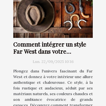
Comment intégrer un style
Far West dans votre
décoration intérieure ?
Lun. 22/09/2025 10:16
Plongez dans l'univers fascinant du Far
West et donnez à votre intérieur une allure
authentique et chaleureuse. Ce style, à la
fois rustique et audacieux, séduit par ses
matériaux naturels, ses couleurs chaudes et
son ambiance évocatrice de grands
espaces. Découvrez comment transformer