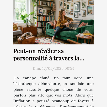
Peut-on révéler sa
personnalité à travers la
décoration d’intérieur ?
Dim. 17/05/2026 00:54
Un canapé chiné, un mur ocre, une
bibliothèque débordante, et soudain une
pièce raconte quelque chose de vous,
parfois plus vite que vos mots. Alors que
l’inflation a poussé beaucoup de foyers à
arbitrer leurs dépenses d’aménagement, le