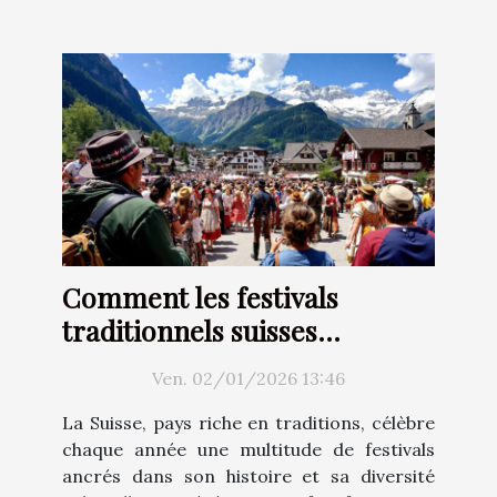
Comment les festivals
traditionnels suisses
renforcent-ils l'identité
Ven. 02/01/2026 13:46
culturelle ?
La Suisse, pays riche en traditions, célèbre
chaque année une multitude de festivals
ancrés dans son histoire et sa diversité