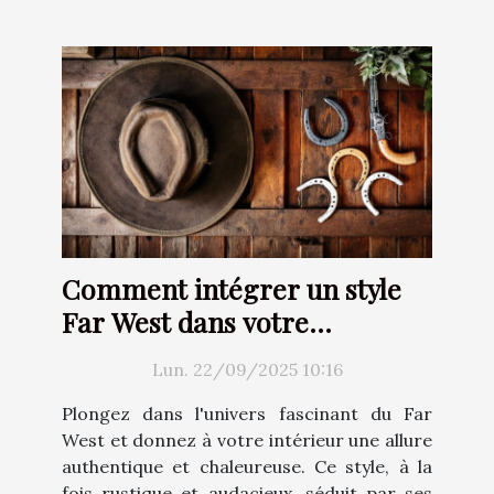
Comment intégrer un style
Far West dans votre
décoration intérieure ?
Lun. 22/09/2025 10:16
Plongez dans l'univers fascinant du Far
West et donnez à votre intérieur une allure
authentique et chaleureuse. Ce style, à la
fois rustique et audacieux, séduit par ses