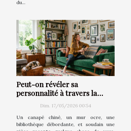
du...
Peut-on révéler sa
personnalité à travers la
décoration d’intérieur ?
Dim. 17/05/2026 00:54
Un canapé chiné, un mur ocre, une
bibliothèque débordante, et soudain une