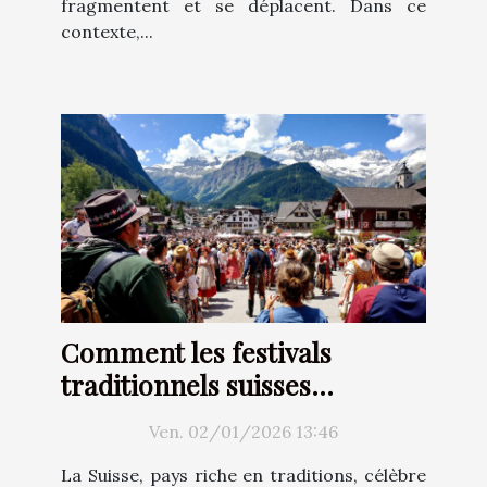
fragmentent et se déplacent. Dans ce
contexte,...
Comment les festivals
traditionnels suisses
renforcent-ils l'identité
Ven. 02/01/2026 13:46
culturelle ?
La Suisse, pays riche en traditions, célèbre