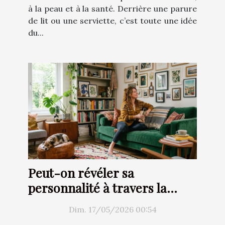
à la peau et à la santé. Derrière une parure
de lit ou une serviette, c’est toute une idée
du...
Peut-on révéler sa
personnalité à travers la
décoration d’intérieur ?
Dim. 17/05/2026 00:54