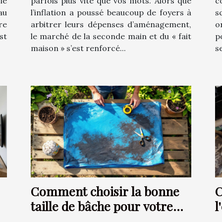
ie
parfois plus vite que vos mots. Alors que
c
au
l’inflation a poussé beaucoup de foyers à
s
re
arbitrer leurs dépenses d’aménagement,
o
st
le marché de la seconde main et du « fait
p
maison » s’est renforcé...
s
Comment choisir la bonne
C
taille de bâche pour votre
l
projet ?
T