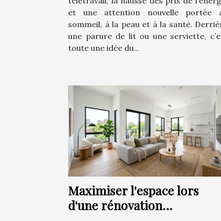
télétravail, la hausse des prix de l’énerg
et une attention nouvelle portée 
sommeil, à la peau et à la santé. Derriè
une parure de lit ou une serviette, c’e
toute une idée du...
Maximiser l'espace lors
d'une rénovation
d'appartement ?