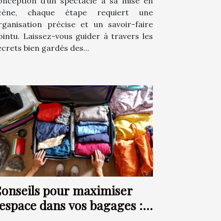
onception d’un spectacle à sa mise en
cène, chaque étape requiert une
rganisation précise et un savoir-faire
ointu. Laissez-vous guider à travers les
ecrets bien gardés des...
onseils pour maximiser
'espace dans vos bagages :
echniques et astuces