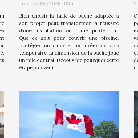
Lun. 09/02/2026 10:16
S
un
Bien choisir la taille de bâche adaptée à
O
re
son projet peut transformer la réussite
p
es
d’une installation ou d’une protection.
e
nt
Que ce soit pour couvrir une piscine,
v
ur
protéger un chantier ou créer un abri
i
é.
temporaire, la dimension de la bâche joue
c
es
un rôle central. Découvrez pourquoi cette
d
étape, souvent...
c