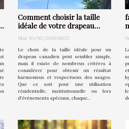
Comment choisir la taille
f
le
idéale de votre drapeau
m
canadien ?
c
Mar. 03/02/2026 00:57
V
te
Le choix de la taille idéale pour un
L
ut
drapeau canadien peut sembler simple,
s
un
mais il existe de nombreux critères à
p
né
considérer pour obtenir un résultat
e
te
harmonieux et respectueux des usages.
h
es
Que ce soit pour une utilisation
o
on
résidentielle, institutionnelle ou lors
l
d'événements spéciaux, chaque...
d