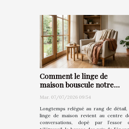
Comment le linge de
maison bouscule notre
rapport au confort
Mar. 07/07/2026 09:54
Longtemps relégué au rang de détail, 
linge de maison revient au centre d
conversations, dopé par l’essor 