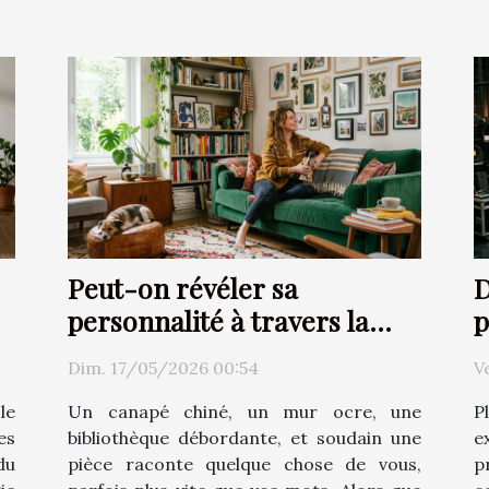
Peut-on révéler sa
D
personnalité à travers la
p
décoration d’intérieur ?
Dim. 17/05/2026 00:54
V
le
Un canapé chiné, un mur ocre, une
P
es
bibliothèque débordante, et soudain une
e
du
pièce raconte quelque chose de vous,
p