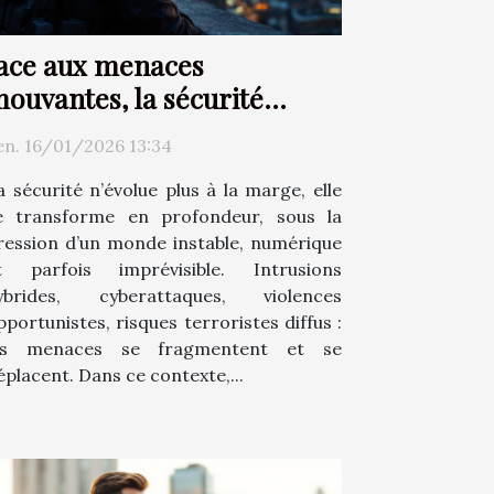
ace aux menaces
ouvantes, la sécurité
hange d’époque
en. 16/01/2026 13:34
a sécurité n’évolue plus à la marge, elle
e transforme en profondeur, sous la
ression d’un monde instable, numérique
t parfois imprévisible. Intrusions
ybrides, cyberattaques, violences
pportunistes, risques terroristes diffus :
es menaces se fragmentent et se
éplacent. Dans ce contexte,...