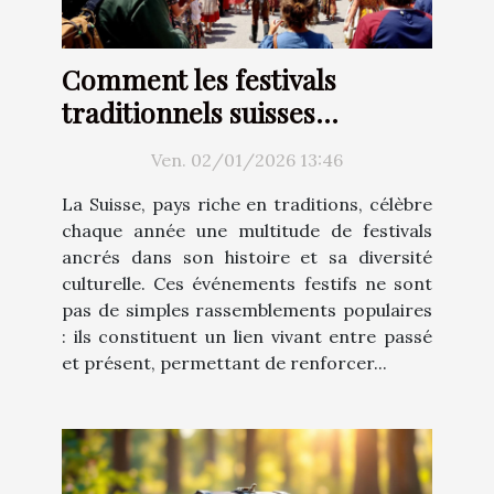
Comment les festivals
traditionnels suisses
renforcent-ils l'identité
Ven. 02/01/2026 13:46
culturelle ?
La Suisse, pays riche en traditions, célèbre
chaque année une multitude de festivals
ancrés dans son histoire et sa diversité
culturelle. Ces événements festifs ne sont
pas de simples rassemblements populaires
: ils constituent un lien vivant entre passé
et présent, permettant de renforcer...