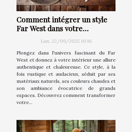
Comment intégrer un style
Far West dans votre
décoration intérieure ?
Lun. 22/09/2025 10:16
Plongez dans l'univers fascinant du Far
West et donnez à votre intérieur une allure
authentique et chaleureuse. Ce style, à la
fois rustique et audacieux, séduit par ses
matériaux naturels, ses couleurs chaudes et
son ambiance évocatrice de grands
espaces. Découvrez comment transformer
votre...