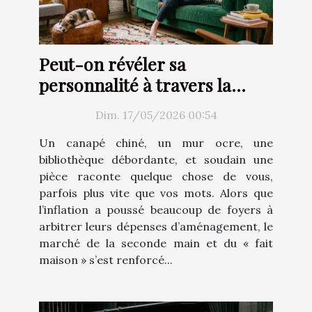
Peut-on révéler sa
personnalité à travers la
décoration d’intérieur ?
Dim. 17/05/2026 00:54
Un canapé chiné, un mur ocre, une
bibliothèque débordante, et soudain une
pièce raconte quelque chose de vous,
parfois plus vite que vos mots. Alors que
l’inflation a poussé beaucoup de foyers à
arbitrer leurs dépenses d’aménagement, le
marché de la seconde main et du « fait
maison » s’est renforcé...