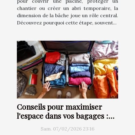
pour couvrir une piscine, protéger un
chantier ou créer un abri temporaire, la
dimension de la bâche joue un rôle central.
Découvrez pourquoi cette étape, souvent...
Conseils pour maximiser
l'espace dans vos bagages :
Techniques et astuces
Sam. 07/02/2026 23:16