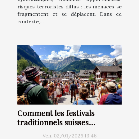
risques terroristes diffus : les menaces se
fragmentent et se déplacent. Dans ce
contexte,...
Comment les festivals
traditionnels suisses
renforcent-ils l'identité
Ven. 02/01/2026 13:46