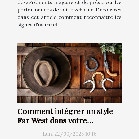
désagréments majeurs et de préserver les
performances de votre véhicule. Découvrez
dans cet article comment reconnaître les
signes d'usure et...
Comment intégrer un style
Far West dans votre
décoration intérieure ?
Lun. 22/09/2025 10:16