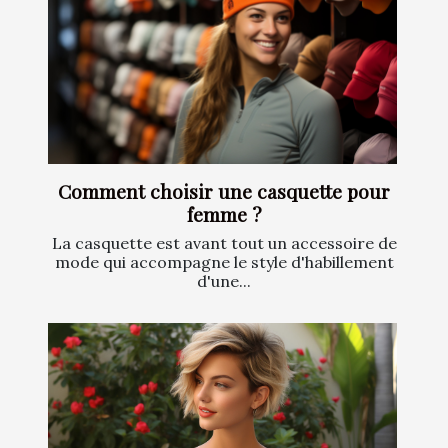
Comment choisir une casquette pour
femme ?
La casquette est avant tout un accessoire de
mode qui accompagne le style d'habillement
d'une...