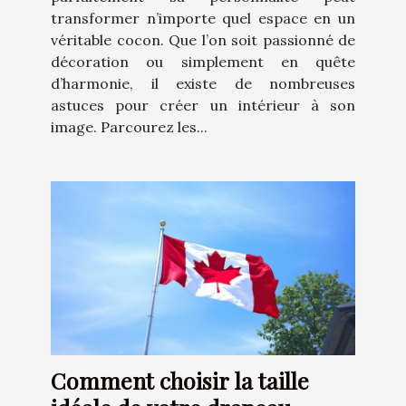
transformer n’importe quel espace en un
véritable cocon. Que l’on soit passionné de
décoration ou simplement en quête
d’harmonie, il existe de nombreuses
astuces pour créer un intérieur à son
image. Parcourez les...
Comment choisir la taille