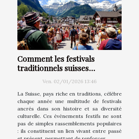
Comment les festivals
traditionnels suisses
renforcent-ils l'identité
Ven. 02/01/2026 13:46
culturelle ?
La Suisse, pays riche en traditions, célèbre
chaque année une multitude de festivals
ancrés dans son histoire et sa diversité
culturelle. Ces événements festifs ne sont
pas de simples rassemblements populaires
: ils constituent un lien vivant entre passé
et présent, permettant de renforcer...