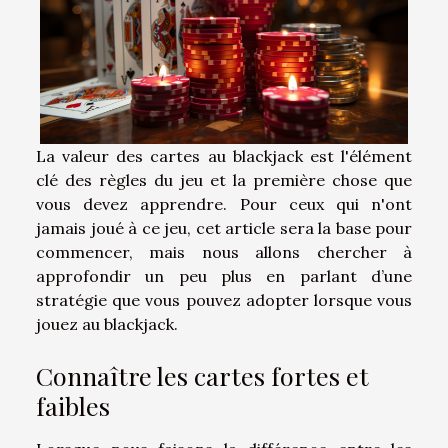
La valeur des cartes au blackjack est l'élément
clé des règles du jeu et la première chose que
vous devez apprendre. Pour ceux qui n'ont
jamais joué à ce jeu, cet article sera la base pour
commencer, mais nous allons chercher à
approfondir un peu plus en parlant d’une
stratégie que vous pouvez adopter lorsque vous
jouez au blackjack.
Connaître les cartes fortes et
faibles