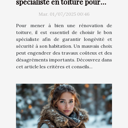
spécialiste en toiture pour
votre rénovation ?
Mar. 01/07/2025 00:46
Pour mener à bien une rénovation de
toiture, il est essentiel de choisir le bon
spécialiste afin de garantir longévité et
sécurité à son habitation. Un mauvais choix
peut engendrer des travaux coûteux et des
désagréments importants. Découvrez dans
cet article les critères et conseils...