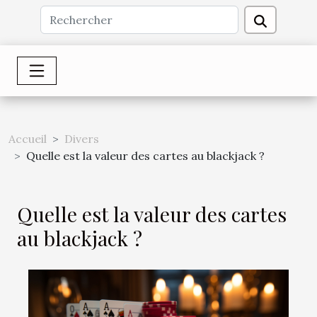
Accueil
Divers
Quelle est la valeur des cartes au blackjack ?
Quelle est la valeur des cartes
au blackjack ?