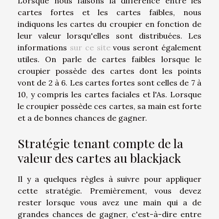
Lorsque nous faisons la différence entre les
cartes fortes et les cartes faibles, nous
indiquons les cartes du croupier en fonction de
leur valeur lorsqu'elles sont distribuées. Les
informations
sur ce site
vous seront également
utiles. On parle de cartes faibles lorsque le
croupier possède des cartes dont les points
vont de 2 à 6. Les cartes fortes sont celles de 7 à
10, y compris les cartes faciales et l'As. Lorsque
le croupier possède ces cartes, sa main est forte
et a de bonnes chances de gagner.
Stratégie tenant compte de la
valeur des cartes au blackjack
Il y a quelques règles à suivre pour appliquer
cette stratégie. Premièrement, vous devez
rester lorsque vous avez une main qui a de
grandes chances de gagner, c'est-à-dire entre