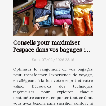
Conseils pour maximiser
l'espace dans vos bagages :
Techniques et astuces
Sam. 07/02/2026 23:16
Optimiser le rangement de vos bagages
peut transformer l’expérience de voyage,
en allégeant à la fois votre esprit et votre
valise. Découvrez des techniques
ingénieuses pour exploiter chaque
centimètre carré et emporter tout ce dont
vous avez besoin, sans sacrifier confort ni