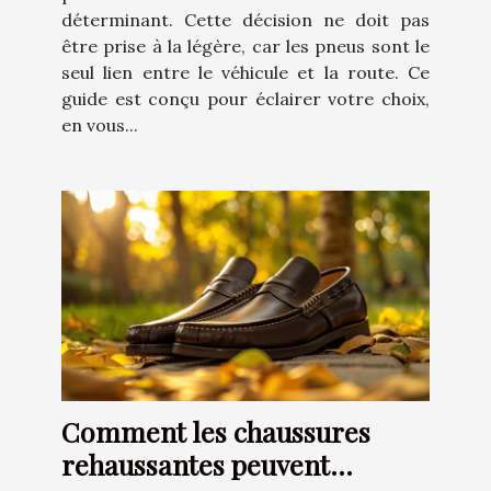
déterminant. Cette décision ne doit pas
être prise à la légère, car les pneus sont le
seul lien entre le véhicule et la route. Ce
guide est conçu pour éclairer votre choix,
en vous...
Comment les chaussures
rehaussantes peuvent