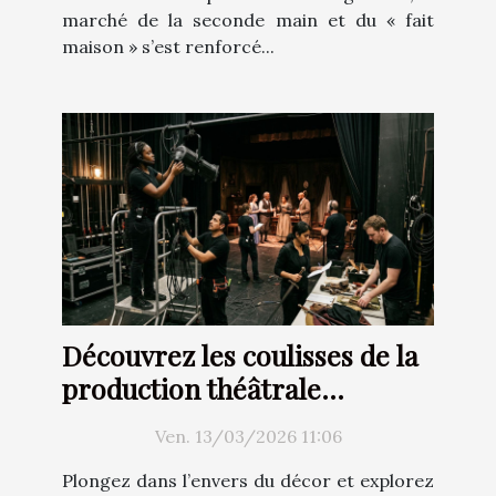
marché de la seconde main et du « fait
maison » s’est renforcé...
Découvrez les coulisses de la
production théâtrale
moderne
Ven. 13/03/2026 11:06
Plongez dans l’envers du décor et explorez