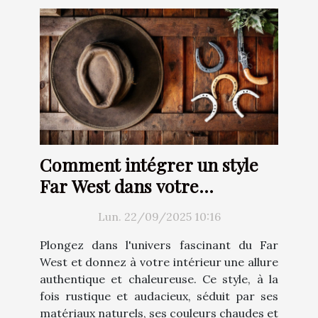
Comment intégrer un style
Far West dans votre
décoration intérieure ?
Lun. 22/09/2025 10:16
Plongez dans l'univers fascinant du Far
West et donnez à votre intérieur une allure
authentique et chaleureuse. Ce style, à la
fois rustique et audacieux, séduit par ses
matériaux naturels, ses couleurs chaudes et