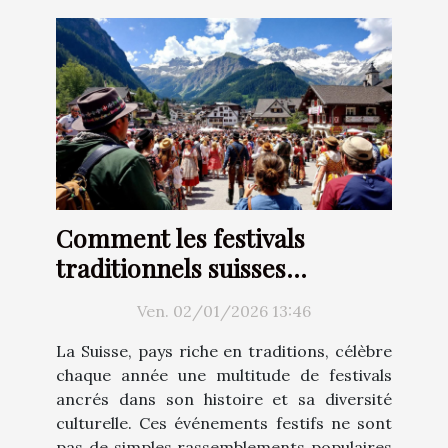
Comment les festivals
traditionnels suisses
renforcent-ils l'identité
Ven. 02/01/2026 13:46
culturelle ?
La Suisse, pays riche en traditions, célèbre
chaque année une multitude de festivals
ancrés dans son histoire et sa diversité
culturelle. Ces événements festifs ne sont
pas de simples rassemblements populaires