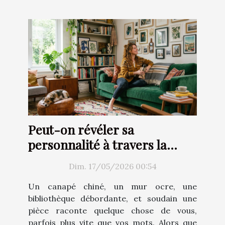
Peut-on révéler sa
personnalité à travers la
décoration d’intérieur ?
Dim. 17/05/2026 00:54
Un canapé chiné, un mur ocre, une
bibliothèque débordante, et soudain une
pièce raconte quelque chose de vous,
parfois plus vite que vos mots. Alors que