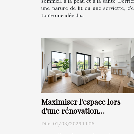
sommeil, à la peau et à la santé. Derriè
une parure de lit ou une serviette, c’e
toute une idée du...
Maximiser l'espace lors
d'une rénovation
d'appartement ?
Dim. 01/03/2026 19:06