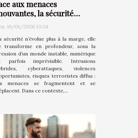
ace aux menaces
ouvantes, la sécurité
hange d’époque
en. 16/01/2026 13:34
a sécurité n’évolue plus à la marge, elle
e transforme en profondeur, sous la
ression d’un monde instable, numérique
t parfois imprévisible. Intrusions
ybrides, cyberattaques, violences
pportunistes, risques terroristes diffus :
es menaces se fragmentent et se
éplacent. Dans ce contexte,...