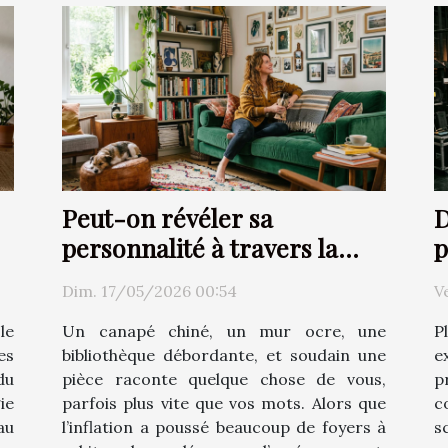
Peut-on révéler sa
D
personnalité à travers la
p
décoration d’intérieur ?
Dim. 17/05/2026 00:54
V
le
Un canapé chiné, un mur ocre, une
P
es
bibliothèque débordante, et soudain une
e
du
pièce raconte quelque chose de vous,
p
ie
parfois plus vite que vos mots. Alors que
c
au
l’inflation a poussé beaucoup de foyers à
s