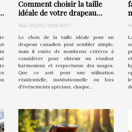
Comment choisir la taille
f
le
idéale de votre drapeau
m
canadien ?
c
Mar. 03/02/2026 00:57
V
te
Le choix de la taille idéale pour un
L
ut
drapeau canadien peut sembler simple,
s
un
mais il existe de nombreux critères à
p
né
considérer pour obtenir un résultat
e
te
harmonieux et respectueux des usages.
h
es
Que ce soit pour une utilisation
o
on
résidentielle, institutionnelle ou lors
l
d'événements spéciaux, chaque...
d