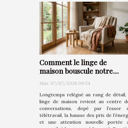
Comment le linge de
maison bouscule notre
rapport au confort
Mar. 07/07/2026 09:54
Longtemps relégué au rang de détail, 
linge de maison revient au centre d
conversations, dopé par l’essor 
télétravail, la hausse des prix de l’énerg
et une attention nouvelle portée 