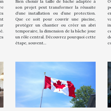
un
Bien choisir la taille de bâche adaptée à
O
re
son projet peut transformer la réussite
p
es
d’une installation ou d’une protection.
e
nt
Que ce soit pour couvrir une piscine,
v
ur
protéger un chantier ou créer un abri
i
é.
temporaire, la dimension de la bâche joue
c
es
un rôle central. Découvrez pourquoi cette
d
étape, souvent...
c