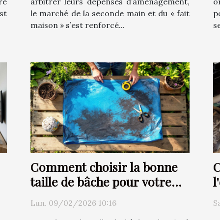
re
arbitrer leurs dépenses d’aménagement,
o
st
le marché de la seconde main et du « fait
p
maison » s’est renforcé...
s
Comment choisir la bonne
C
taille de bâche pour votre
l
projet ?
T
Lun. 09/02/2026 10:16
S