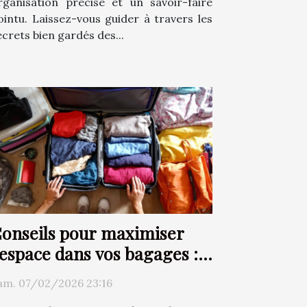
rganisation précise et un savoir-faire
ointu. Laissez-vous guider à travers les
ecrets bien gardés des...
onseils pour maximiser
'espace dans vos bagages :
echniques et astuces
am. 07/02/2026 23:16