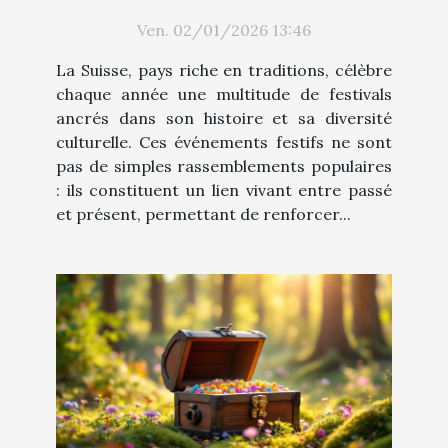
renforcent-ils l'identité
Ven. 02/01/2026 13:46
culturelle ?
La Suisse, pays riche en traditions, célèbre
chaque année une multitude de festivals
ancrés dans son histoire et sa diversité
culturelle. Ces événements festifs ne sont
pas de simples rassemblements populaires
: ils constituent un lien vivant entre passé
et présent, permettant de renforcer...