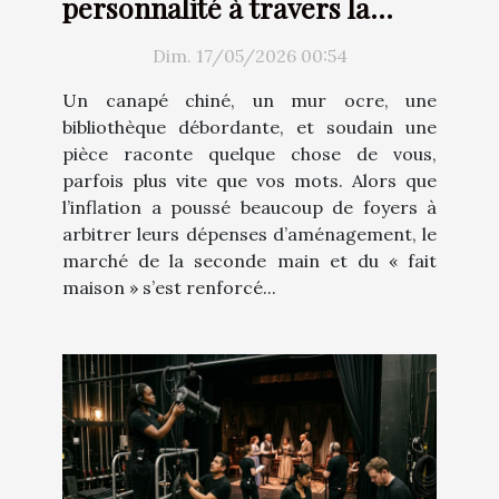
personnalité à travers la
décoration d’intérieur ?
Dim. 17/05/2026 00:54
Un canapé chiné, un mur ocre, une
bibliothèque débordante, et soudain une
pièce raconte quelque chose de vous,
parfois plus vite que vos mots. Alors que
l’inflation a poussé beaucoup de foyers à
arbitrer leurs dépenses d’aménagement, le
marché de la seconde main et du « fait
maison » s’est renforcé...