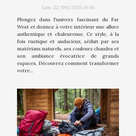
décoration intérieure ?
Lun. 22/09/2025 10:16
Plongez dans l'univers fascinant du Far
West et donnez à votre intérieur une allure
authentique et chaleureuse. Ce style, à la
fois rustique et audacieux, séduit par ses
matériaux naturels, ses couleurs chaudes et
son ambiance évocatrice de grands
espaces. Découvrez comment transformer
votre...